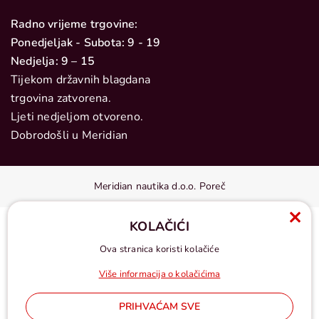
Radno vrijeme trgovine:
Ponedjeljak - Subota: 9 - 19
Nedjelja: 9 – 15
Tijekom državnih blagdana
trgovina zatvorena.
Ljeti nedjeljom otvoreno.
Dobrodošli u Meridian
Meridian nautika d.o.o. Poreč
KOLAČIĆI
Ova stranica koristi kolačiće
Više informacija o kolačićima
PRIHVAĆAM SVE
Cijene u eurima, pdv uključen