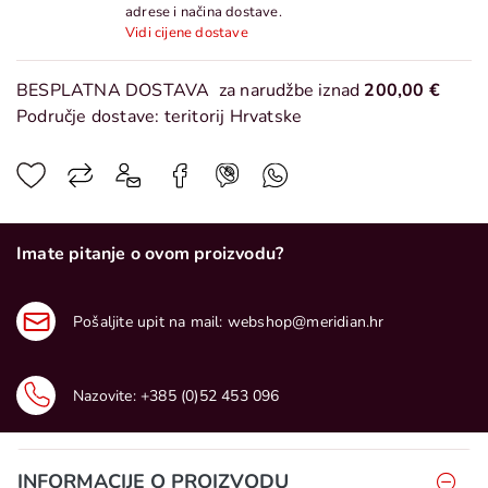
adrese i načina dostave.
Vidi cijene dostave
BESPLATNA DOSTAVA
za narudžbe iznad
200,00 €
Područje dostave: teritorij Hrvatske
Imate pitanje o ovom proizvodu?
Pošaljite upit na mail:
webshop@meridian.hr
Nazovite:
+385 (0)52 453 096
INFORMACIJE O PROIZVODU