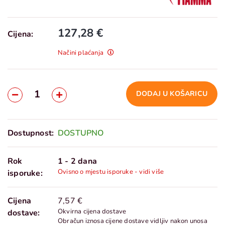
127,28 €
Cijena:
Načini plaćanja
DODAJ U KOŠARICU
Dostupnost:
DOSTUPNO
Rok
1 - 2 dana
Ovisno o mjestu isporuke - vidi više
isporuke:
Cijena
7,57 €
Okvirna cijena dostave
dostave:
Obračun iznosa cijene dostave vidljiv nakon unosa