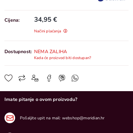
34,95 €
Cijena:
Načini plaćanja
Dostupnost:
NEMA ZALIHA
Kada će proizvod biti dostupan?
Imate pitanje o ovom proizvodu?
Pošaljite upit na mail:
webshop@meridian.hr