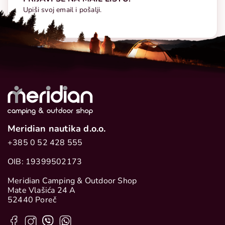
Upiši svoj email i pošalji.
Meridian nautika d.o.o.
+385 0 52 428 555
OIB: 19399502173
Meridian Camping & Outdoor Shop
Mate Vlašića 24 A
52440 Poreč