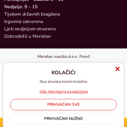
Nedjelja: 9 – 15
Tijekom državnih blagdana
trgovina zatvorena.
Ljeti nedjeljom otvoreno.
Dobrodošli u Meridian
Meridian nautika d.o.o. Poreč
KOLAČIĆI
Ova stranica koristi kolačiće
Više informacija o kolačićima
PRIHVAĆAM SVE
Cijene u eurima, pdv uključen
PRIHVAĆAM NUŽNO