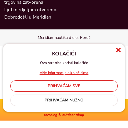
trgovina zatvorena.
Ljeti nedjeljom otvoreno.
Dobrodošli u Meridian
Meridian nautika d.o.o. Poreč
KOLAČIĆI
Ova stranica koristi kolačiće
Više informacija o kolačićima
PRIHVAĆAM SVE
Cijene u eurima, pdv uključen
PRIHVAĆAM NUŽNO