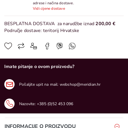
adrese i načina dostave.
Vidi cijene dostave
BESPLATNA DOSTAVA
za narudžbe iznad
200,00 €
Područje dostave: teritorij Hrvatske
Imate pitanje o ovom proizvodu?
Pošaljite upit na mail:
webshop@meridian.hr
Nazovite:
+385 (0)52 453 096
INFORMACIJE O PROIZVODU