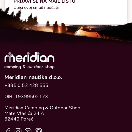
PRIJAVI SE NA MAIL LISTU!
Upiši svoj email i pošalji.
Meridian nautika d.o.o.
+385 0 52 428 555
OIB: 19399502173
Meridian Camping & Outdoor Shop
Mate Vlašića 24 A
52440 Poreč