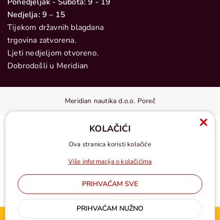
Ponedjeljak - Subota: 9 - 19
Nedjelja: 9 – 15
Tijekom državnih blagdana
trgovina zatvorena.
Ljeti nedjeljom otvoreno.
Dobrodošli u Meridian
Meridian nautika d.o.o. Poreč
KOLAČIĆI
Ova stranica koristi kolačiće
Više informacija o kolačićima
PRIHVAĆAM SVE
Cijene u eurima, pdv uključen
PRIHVAĆAM NUŽNO