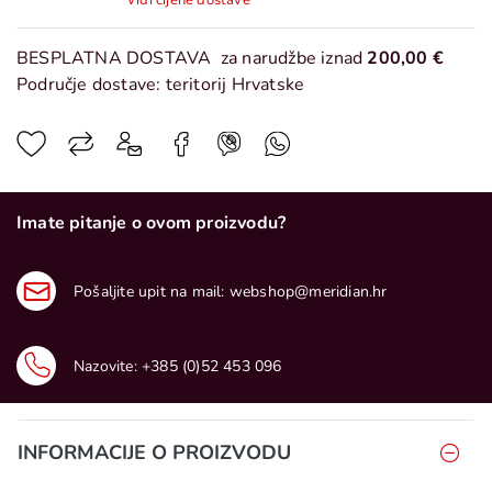
Vidi cijene dostave
BESPLATNA DOSTAVA
za narudžbe iznad
200,00 €
Područje dostave: teritorij Hrvatske
Imate pitanje o ovom proizvodu?
Pošaljite upit na mail:
webshop@meridian.hr
Nazovite:
+385 (0)52 453 096
INFORMACIJE O PROIZVODU