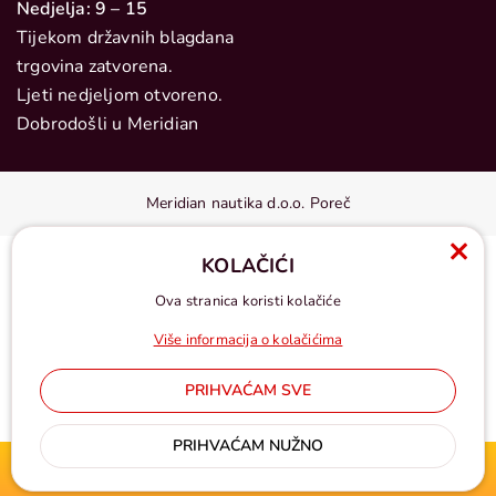
Nedjelja: 9 – 15
Tijekom državnih blagdana
trgovina zatvorena.
Ljeti nedjeljom otvoreno.
Dobrodošli u Meridian
Meridian nautika d.o.o. Poreč
KOLAČIĆI
Ova stranica koristi kolačiće
Više informacija o kolačićima
PRIHVAĆAM SVE
Cijene u eurima, pdv uključen
PRIHVAĆAM NUŽNO