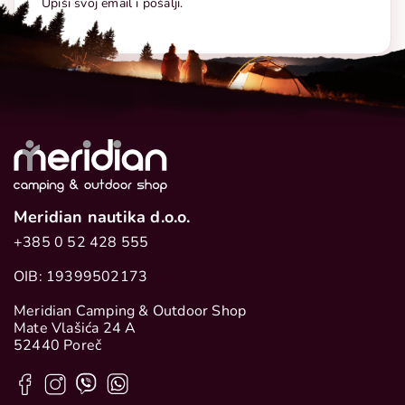
Upiši svoj email i pošalji.
Meridian nautika d.o.o.
+385 0 52 428 555
OIB: 19399502173
Meridian Camping & Outdoor Shop
Mate Vlašića 24 A
52440 Poreč