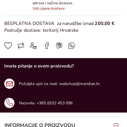
adrese i načina dostave.
Vidi cijene dostave
BESPLATNA DOSTAVA
za narudžbe iznad
200,00 €
Područje dostave: teritorij Hrvatske
Imate pitanje o ovom proizvodu?
Pošaljite upit na mail:
webshop@meridian.hr
Nazovite:
+385 (0)52 453 096
INFORMACIJE O PROIZVODU