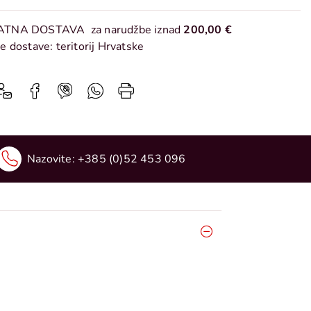
ATNA DOSTAVA
za narudžbe iznad
200,00 €
e dostave: teritorij Hrvatske
Nazovite:
+385 (0)52 453 096