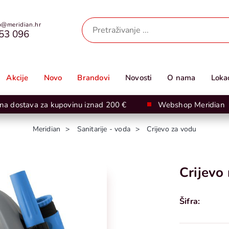
@meridian.hr
53 096
Akcije
Novo
Brandovi
Novosti
O nama
Lokac
na dostava za kupovinu iznad 200 €
Webshop Meridian
Meridian
Sanitarije - voda
Crijevo za vodu
Crijevo
Šifra: