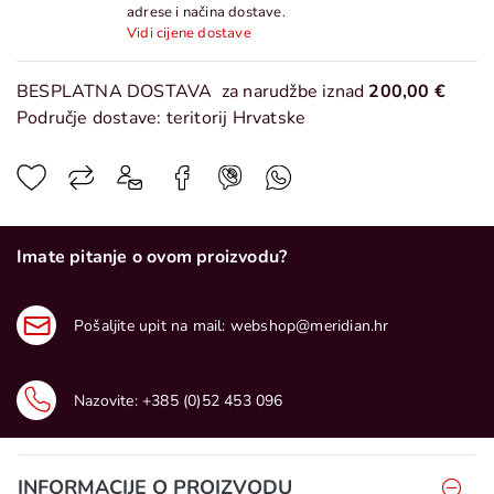
adrese i načina dostave.
Vidi cijene dostave
BESPLATNA DOSTAVA
za narudžbe iznad
200,00 €
Područje dostave: teritorij Hrvatske
Imate pitanje o ovom proizvodu?
Pošaljite upit na mail:
webshop@meridian.hr
Nazovite:
+385 (0)52 453 096
INFORMACIJE O PROIZVODU