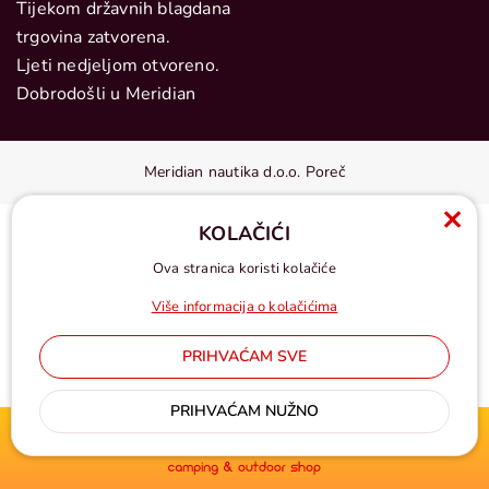
Tijekom državnih blagdana
trgovina zatvorena.
Ljeti nedjeljom otvoreno.
Dobrodošli u Meridian
Meridian nautika d.o.o. Poreč
KOLAČIĆI
Ova stranica koristi kolačiće
Više informacija o kolačićima
PRIHVAĆAM SVE
Cijene u eurima, pdv uključen
PRIHVAĆAM NUŽNO