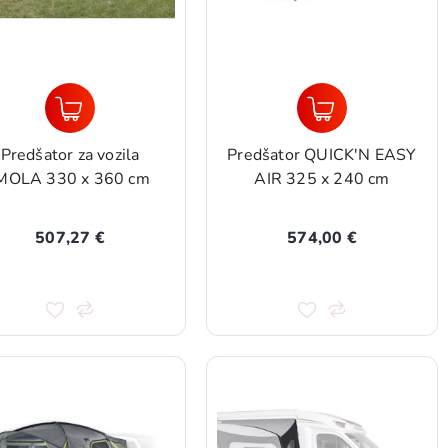
Predšator za vozila
Predšator QUICK'N EASY
MOLA 330 x 360 cm
AIR 325 x 240 cm
507,27 €
574,00 €