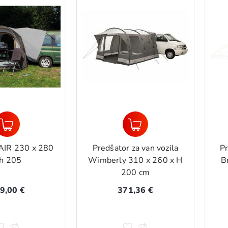
AIR 230 x 280
Predšator za van vozila
Pr
 h 205
Wimberly 310 x 260 x H
B
200 cm
9,00 €
371,36 €