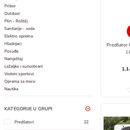
Pribor
Outdoor
Plin - Roštilj
Sanitarije - voda
Elektro oprema
Hladnjaci
Predšator
Posuđe
L
Namještaj
Ležaljke i suncobrani
1.1
Vodeni sportovi
Oprema za more
Nautika
KATEGORIJE U GRUPI
Predšatori
22