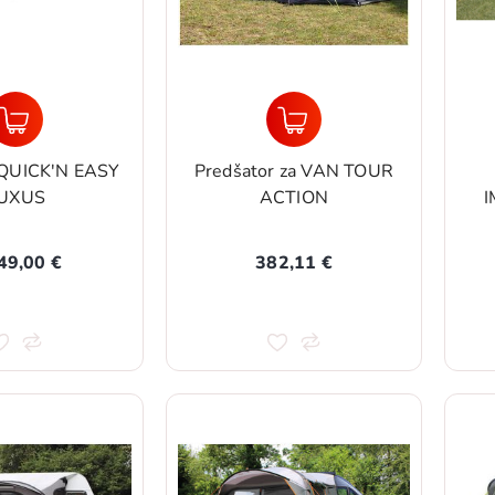
 QUICK'N EASY
Predšator za VAN TOUR
UXUS
ACTION
I
49,00 €
382,11 €