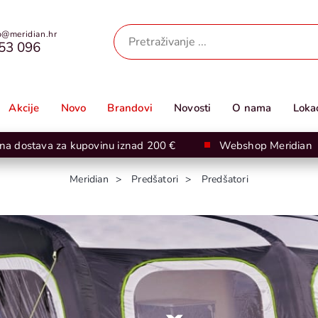
@meridian.hr
53 096
Akcije
Novo
Brandovi
Novosti
O nama
Lokac
na dostava za kupovinu iznad 200 €
Webshop Meridian
Meridian
Predšatori
Predšatori