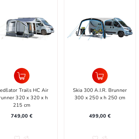
edšator Trails HC Air
Skia 300 A.I.R. Brunner
runner 320 x 320 x h
300 x 250 x h 250 cm
215 cm
749,00 €
499,00 €