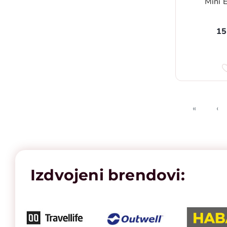
Mini 
15
«
‹
First
Pr
Izdvojeni brendovi: