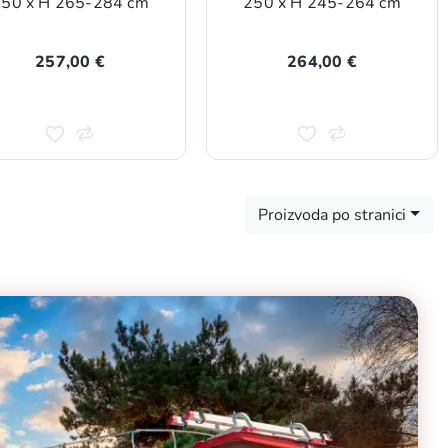
50 x H 265-284 cm
250 x H 245-264 cm
257,00 €
264,00 €
Proizvoda po stranici