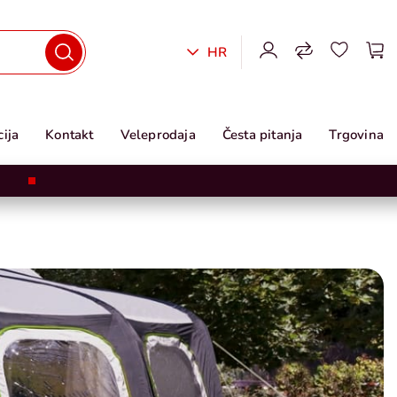
HR
ija
Kontakt
Veleprodaja
Česta pitanja
Trgovina