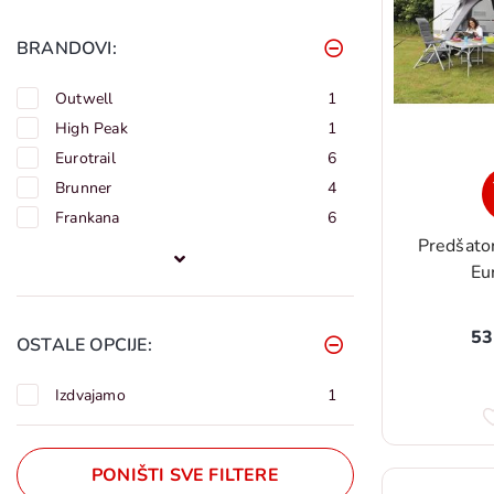
BRANDOVI:
Outwell
1
High Peak
1
Eurotrail
6
Brunner
4
Frankana
6
Predšat
Eur
53
OSTALE OPCIJE:
Izdvajamo
1
PONIŠTI SVE FILTERE