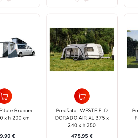
Pilote Brunner
Predšator WESTFIELD
Pr
0 x h 200 cm
DORADO AIR XL 375 x
F
240 x h 250
9,90 €
475,95 €