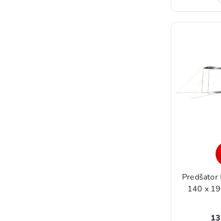
Predšator 
140 x 19
13