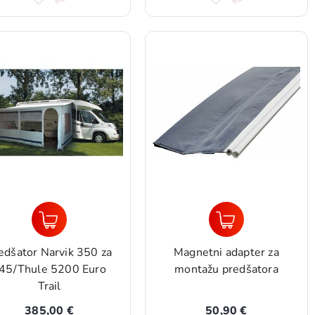
edšator Narvik 350 za
Magnetni adapter za
45/Thule 5200 Euro
montažu predšatora
Trail
385,00 €
50,90 €