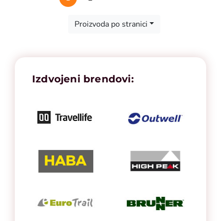
First
Previous
Next
Last
Proizvoda po stranici
Izdvojeni brendovi: