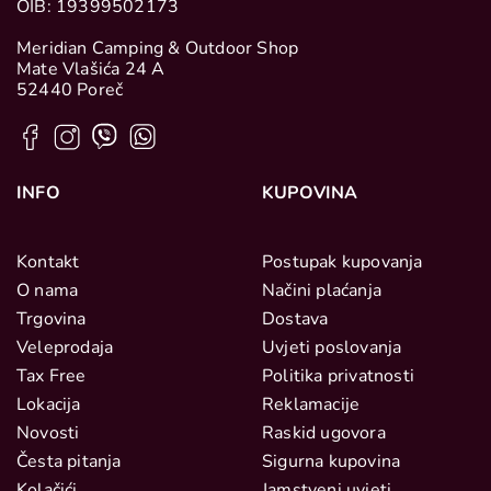
OIB: 19399502173
Meridian Camping & Outdoor Shop
Mate Vlašića 24 A
52440 Poreč
INFO
KUPOVINA
Kontakt
Postupak kupovanja
O nama
Načini plaćanja
Trgovina
Dostava
Veleprodaja
Uvjeti poslovanja
Tax Free
Politika privatnosti
Lokacija
Reklamacije
Novosti
Raskid ugovora
Česta pitanja
Sigurna kupovina
Kolačići
Jamstveni uvjeti