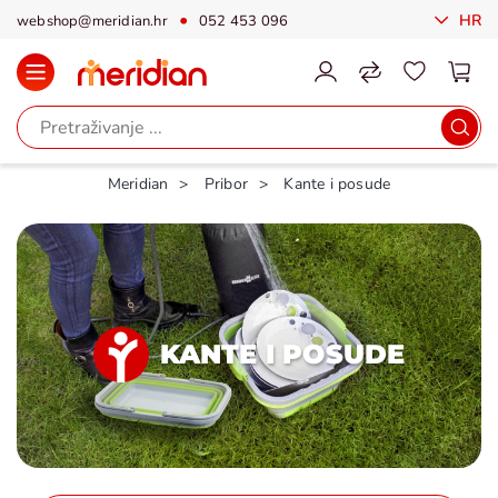
HR
webshop@meridian.hr
052 453 096
Meridian
Pribor
Kante i posude
KANTE I POSUDE